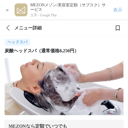
MEZONメゾン/美容室定額（サブスク）サ
×
表示
ービス
入手 -
Google Play
メニュー詳細
ヘッドスパ
炭酸ヘッドスパ（通常価格8,250円）
MEZONなら定額でいつでも