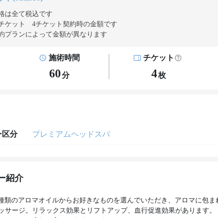
格は全て税込です
チケット 4チケット契約
時の金額です
約プランによって金額が異なります
施術時間
チケット
60
4
分
枚
ー区分
プレミアムヘッドスパ
ー紹介
aの4種類のアロマオイルからお好きなものを選んでいただき、アロマに包ま
ッサージ。リラックス効果とリフトアップ、血行促進効果があります。