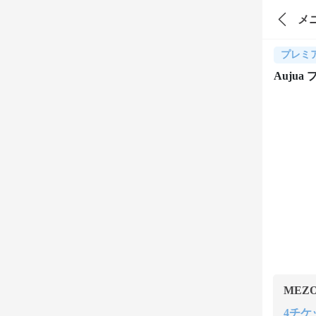
メ
プレミ
Auju
MEZ
4チケッ