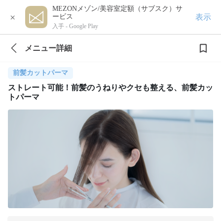
MEZONメゾン/美容室定額（サブスク）サ
×
表示
ービス
入手 -
Google Play
メニュー詳細
前髪カットパーマ
ストレート可能！前髪のうねりやクセも整える、前髪カッ
トパーマ