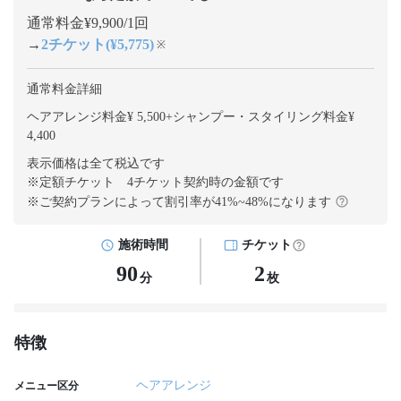
通常料金¥9,900/1回
→
2チケット(¥5,775)
※
通常料金詳細
ヘアアレンジ料金¥ 5,500
+
シャンプー・スタイリング料金¥
4,400
表示価格は全て税込です
※定額チケット 4チケット契約
時の金額です
※ご契約プランによって割引率が
41
%~
48
%になります
施術時間
チケット
90
2
分
枚
特徴
ヘアアレンジ
メニュー区分