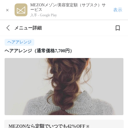
MEZONメゾン/美容室定額（サブスク）サ
×
表示
ービス
入手 -
Google Play
メニュー詳細
ヘアアレンジ
ヘアアレンジ（通常価格7,700円）
MEZONなら定額でいつでも
42
%OFF
※