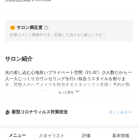
渋谷区恵比寿西１-33-3 #204
サロン満足度
評価コメント募集中です。応援して頂けると嬉しいです！
サロン紹介
光の差し込む心地良いプライベート空間《FLAT》少人数だから一
人一人じっくりカウンセリングを行い似合うスタイルを創りま
す。芸能人のヘアメイクを担当するスタイリスト在籍！予約が取
れたらラッキー！伸びてきた頃も計算したカットでずっと崩れな
い！キレイが続く！とリピーター続出◎
新型コロナウィルス対策状況
詳しくみる
メニュー
スタイリスト
評価
基本情報