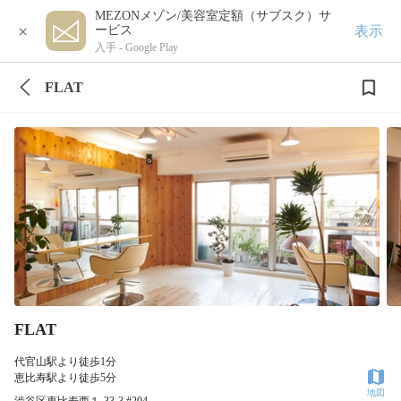
MEZONメゾン/美容室定額（サブスク）サ
×
表示
ービス
入手 -
Google Play
FLAT
FLAT
代官山駅より徒歩1分
恵比寿駅より徒歩5分
地図