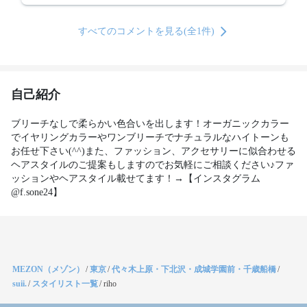
すべてのコメントを見る(全1件)
自己紹介
ブリーチなしで柔らかい色合いを出します！オーガニックカラー
でイヤリングカラーやワンブリーチでナチュラルなハイトーンも
お任せ下さい(^^)また、ファッション、アクセサリーに似合わせる
ヘアスタイルのご提案もしますのでお気軽にご相談ください♪ファ
ッションやヘアスタイル載せてます！→【インスタグラム
@f.sone24】
MEZON（メゾン）
/
東京
/
代々木上原・下北沢・成城学園前・千歳船橋
/
suii.
/
スタイリスト一覧
/
riho