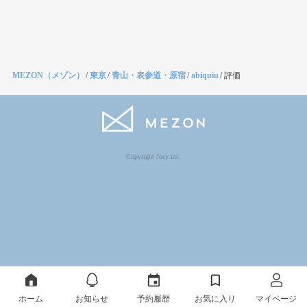
MEZON（メゾン）
/
東京
/
青山・表参道・原宿
/
abiquiu
/
評価
Copyright Jocy inc.
ホーム
お知らせ
予約履歴
お気に入り
マイページ