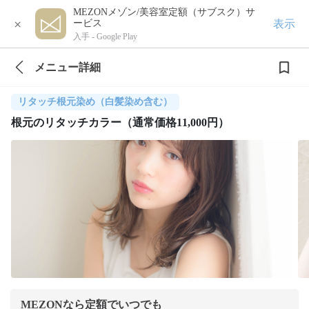
MEZONメゾン/美容室定額（サブスク）サ
×
表示
ービス
入手 -
Google Play
メニュー詳細
リタッチ根元染め（白髪染め含む）
根元のリタッチカラー（通常価格11,000円）
MEZONなら定額でいつでも