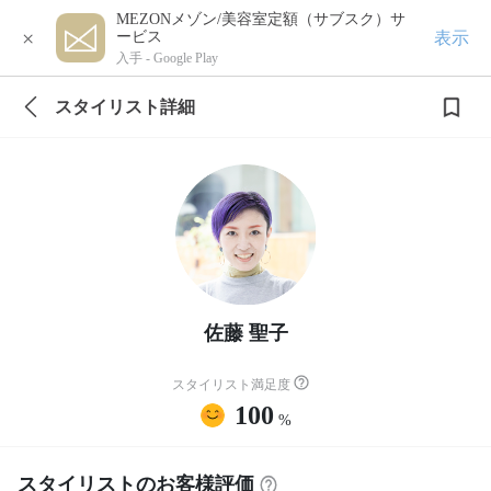
MEZONメゾン/美容室定額（サブスク）サ
×
表示
ービス
入手 -
Google Play
スタイリスト詳細
佐藤 聖子
スタイリスト満足度
100
%
スタイリストのお客様評価