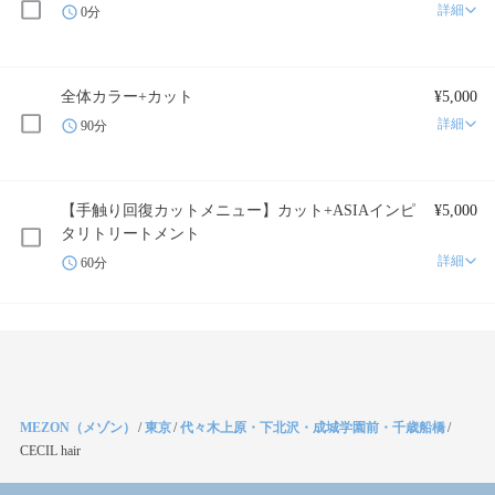
詳細
0分
全体カラー+カット
¥5,000
詳細
90分
【手触り回復カットメニュー】カット+ASIAインピ
¥5,000
タリトリートメント
詳細
60分
MEZON（メゾン）
/
東京
/
代々木上原・下北沢・成城学園前・千歳船橋
/
CECIL hair