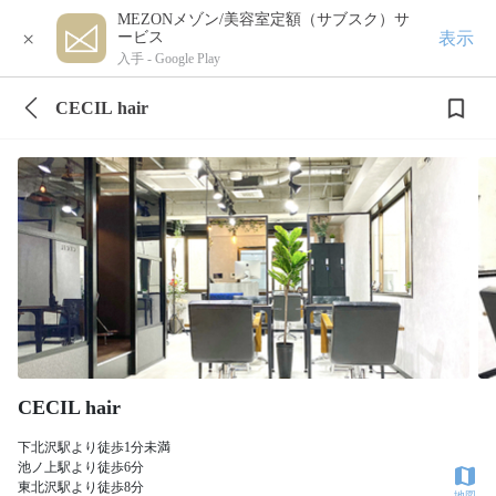
MEZONメゾン/美容室定額（サブスク）サ
×
表示
ービス
入手 -
Google Play
CECIL hair
CECIL hair
下北沢駅より徒歩1分未満
池ノ上駅より徒歩6分
東北沢駅より徒歩8分
地図