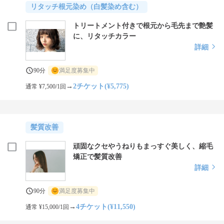
リタッチ根元染め（白髪染め含む）
トリートメント付きで根元から毛先まで艶髪
に、リタッチカラー
詳細
90分
満足度募集中
→
2チケット(¥5,775)
通常 ¥7,500/1回
髪質改善
頑固なクセやうねりもまっすぐ美しく、縮毛
矯正で髪質改善
詳細
90分
満足度募集中
→
4チケット(¥11,550)
通常 ¥15,000/1回