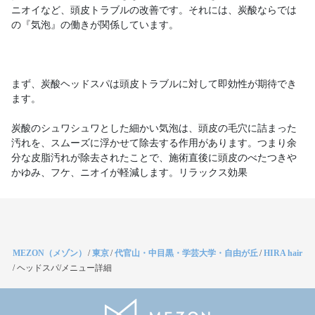
ニオイなど、頭皮トラブルの改善です。それには、炭酸ならでは
の『気泡』の働きが関係しています。
まず、炭酸ヘッドスパは頭皮トラブルに対して即効性が期待でき
ます。
炭酸のシュワシュワとした細かい気泡は、頭皮の毛穴に詰まった
汚れを、スムーズに浮かせて除去する作用があります。つまり余
分な皮脂汚れが除去されたことで、施術直後に頭皮のべたつきや
かゆみ、フケ、ニオイが軽減します。リラックス効果
MEZON（メゾン）
/
東京
/
代官山・中目黒・学芸大学・自由が丘
/
HIRA hair
/
ヘッドスパ/メニュー詳細