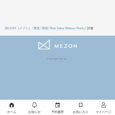
MEZON（メゾン）
/
東京
/
渋谷
/
Hair Salon Mimosa Works
/
評価
Copyright Jocy inc.
ホーム
お知らせ
予約履歴
お気に入り
マイページ