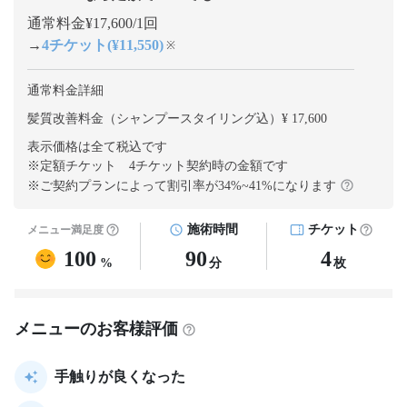
通常料金¥17,600/1回
→
4チケット(¥11,550)
※
通常料金詳細
髪質改善料金（シャンプースタイリング込）¥ 17,600
表示価格は全て税込です
※定額チケット 4チケット契約
時の金額です
※ご契約プランによって割引率が
34
%~
41
%になります
施術時間
チケット
メニュー満足度
100
90
4
%
分
枚
メニューのお客様評価
手触りが良くなった