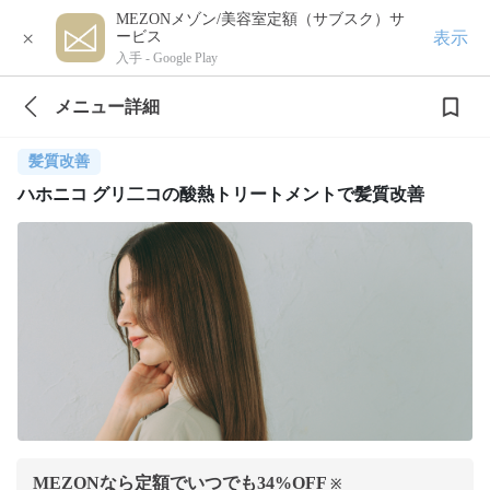
MEZONメゾン/美容室定額（サブスク）サ
×
表示
ービス
入手 -
Google Play
メニュー詳細
髪質改善
ハホニコ グリ二コの酸熱トリートメントで髪質改善
MEZONなら定額でいつでも
34
%OFF
※