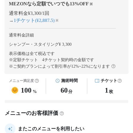
MEZONなら定額でいつでも
13
%OFF
※
通常料金¥3,300/1回
→
1チケット(¥2,887.5)
※
通常料金詳細
シャンプー・スタイリング¥ 3,300
表示価格は全て税込です
※定額チケット 4チケット契約
時の金額です
※ご契約プランによって割引率が
12
%~
22
%になります
施術時間
チケット
メニュー満足度
100
60
1
%
分
枚
メニューのお客様評価
またこのメニューを利用したい