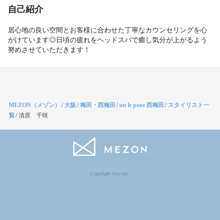
自己紹介
居心地の良い空間とお客様に合わせた丁寧なカウンセリングを心
がけています◎日頃の疲れをヘッドスパで癒し気分が上がるよう
努めさせていただきます！
MEZON（メゾン）
/
大阪
/
梅田・西梅田
/
un le pont 西梅田
/
スタイリスト一
覧
/
清原 千咲
Copyright Jocy inc.