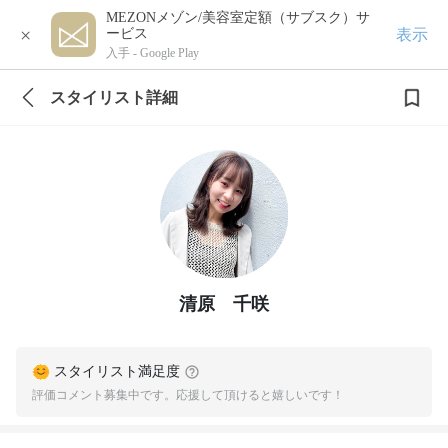
MEZONメゾン/美容室定額（サブスク）サ
×
表示
ービス
入手 -
Google Play
スタイリスト詳細
清原 千咲
スタイリスト満足度
評価コメント募集中です。応援して頂けると嬉しいです！