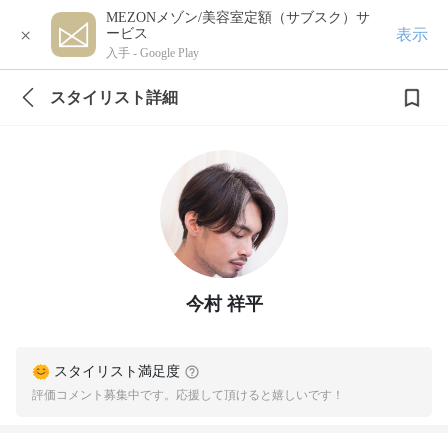
MEZONメゾン/美容室定額（サブスク）サ
×
表示
ービス
入手 -
Google Play
スタイリスト詳細
今村 祥平
スタイリスト満足度
評価コメント募集中です。応援して頂けると嬉しいです！