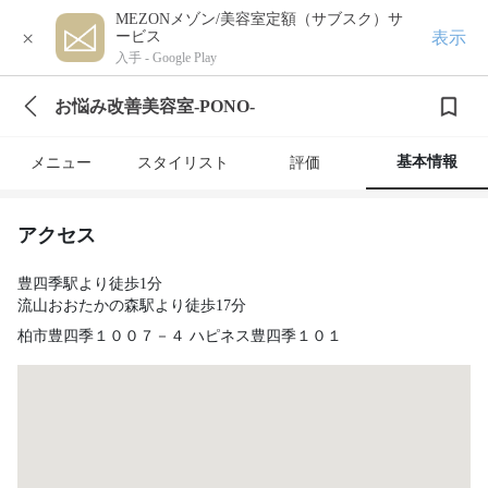
MEZONメゾン/美容室定額（サブスク）サ
×
表示
ービス
入手 -
Google Play
お悩み改善美容室-PONO-
基本情報
メニュー
スタイリスト
評価
アクセス
豊四季駅より徒歩1分
流山おおたかの森駅より徒歩17分
柏市豊四季１００７－４ ハピネス豊四季１０１