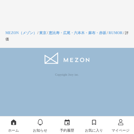
MEZON（メゾン）
/
東京
/
恵比寿・広尾・六本木・麻布・赤坂
/
RUMOR
/
評
価
Copyright Jocy inc.
ホーム
お知らせ
予約履歴
お気に入り
マイページ