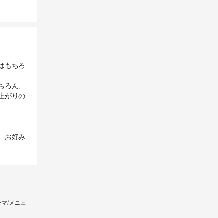
はもちろ
ちろん、
上がりの
、お好み
マ/メニュ