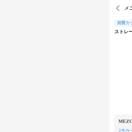
メ
前髪カ
ストレ
MEZ
2チケッ