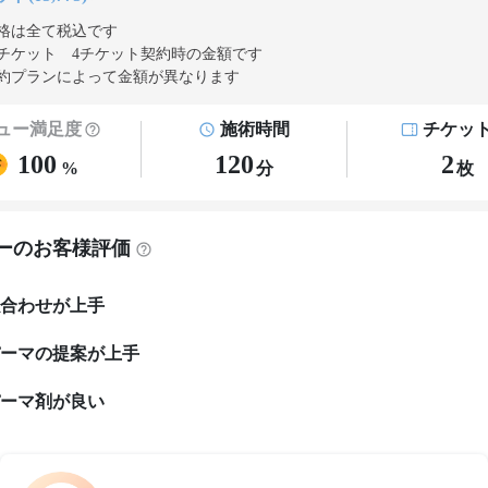
格は全て税込です
チケット 4チケット契約
時の金額です
約プランによって金額が異なります
ュー満足度
施術時間
チケッ
100
120
2
%
分
枚
ーのお客様評価
合わせが上手
ーマの提案が上手
ーマ剤が良い