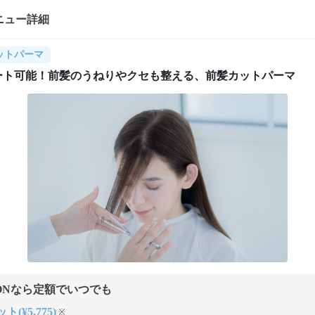
ニュー詳細
ットパーマ
ート可能！前髪のうねりやクセも整える、前髪カットパーマ
ONなら定額でいつでも
ト(¥5,775)
※