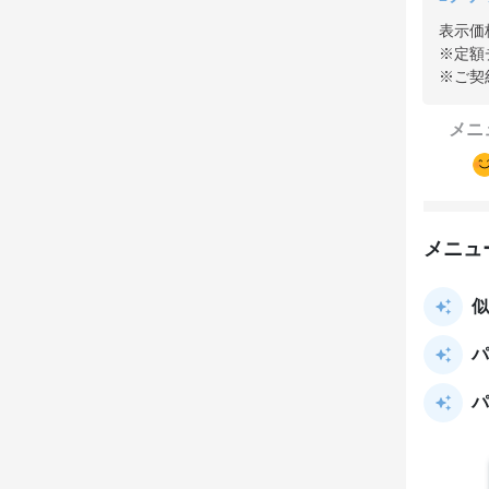
表示価
※定額
※ご契
メニ
メニュ
似
パ
パ