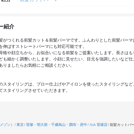
ー紹介
髪がつくれる前髪カット＆前髪パーマです。ふんわりとした前髪パーマ
を伸ばすストレートパーマにも対応可能です。
骨格や顔立ちから、お似合いになる前髪をご提案いたします。長さはも
ども細かく調整いたします。小顔に見せたい、目元を強調したいなど仕
ありましたらお気軽にご相談ください。
のスタイリングは、ブロー仕上げやアイロンを使ったスタイリングなど
てスタイリングさせていただきます。
（メゾン）
/
東京
/
笹塚・明大前・千歳烏山・調布・府中
/
Ash 笹塚店
/
前髪カットパー