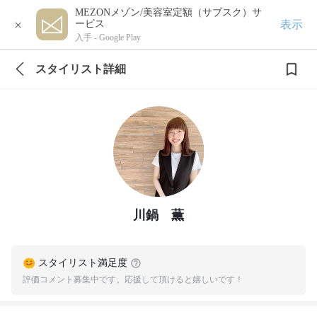
MEZONメゾン/美容室定額（サブスク）サ
×
表示
ービス
入手 -
Google Play
スタイリスト詳細
川鍋 薫
スタイリスト満足度
評価コメント募集中です。応援して頂けると嬉しいです！