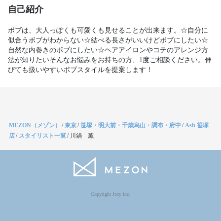
自己紹介
ボブは、大人っぽくも可愛くも見せることが出来ます。☆自分に
似合うボブがわからない☆結べる長さがいいけどボブにしたい☆
自然な内巻きのボブにしたい☆ヘアアイロンやコテのアレンジ方
法が知りたいそんなお悩みをお持ちの方、1度ご相談ください。伸
びても扱いやすいボブスタイルを提案します！
MEZON（メゾン）
/
東京
/
笹塚・明大前・千歳烏山・調布・府中
/
Ash 笹塚
店
/
スタイリスト一覧
/
川鍋 薫
Copyright Jocy inc.