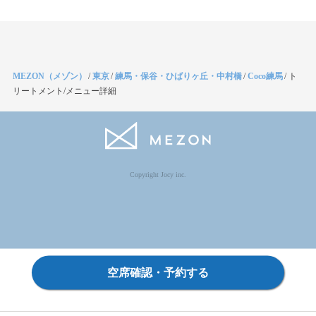
MEZON（メゾン）
/
東京
/
練馬・保谷・ひばりヶ丘・中村橋
/
Coco練馬
/
ト
リートメント/メニュー詳細
Copyright Jocy inc.
空席確認・予約する