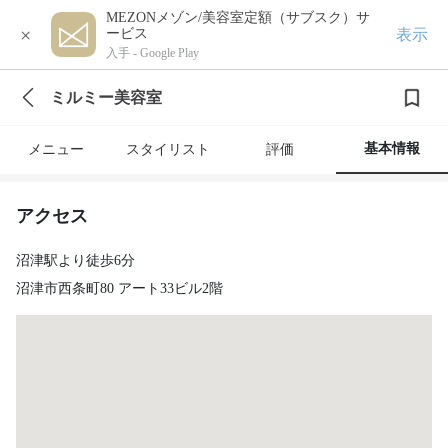
MEZONメゾン/美容室定額（サブスク）サ
×
表示
ービス
入手 -
Google Play
ミルミー美容室
基本情報
メニュー
スタイリスト
評価
アクセス
沼津駅より徒歩6分
沼津市西条町80 アート33ビル2階