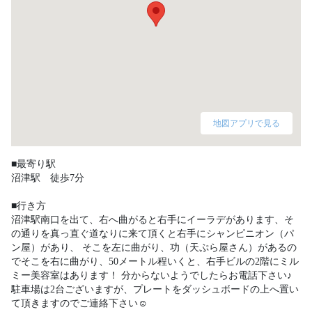
地図アプリで見る
■最寄り駅

沼津駅　徒歩7分

■行き方

沼津駅南口を出て、右へ曲がると右手にイーラデがあります、そ
の通りを真っ直ぐ道なりに来て頂くと右手にシャンピニオン（パ
ン屋）があり、 そこを左に曲がり、功（天ぷら屋さん）があるの
でそこを右に曲がり、50メートル程いくと、右手ビルの2階にミル
ミー美容室はあります！ 分からないようでしたらお電話下さい♪ 
駐車場は2台ございますが、プレートをダッシュボードの上へ置い
て頂きますのでご連絡下さい☺️