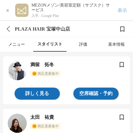
MEZONメゾン/美容室定額（サブスク）サ
×
表示
ービス
入手 -
Google Play
PLAZA HAIR 宝塚中山店
スタイリスト
メニュー
評価
基本情報
満留 拓冬
満足度募集中
詳しく見る
空席確認・予約
太田 祐貴
満足度募集中