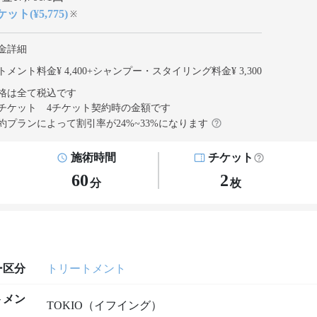
ット(¥5,775)
※
金詳細
メント料金¥ 4,400
+
シャンプー・スタイリング料金¥ 3,300
格は全て税込です
チケット 4チケット契約
時の金額です
約プランによって割引率が
24
%~
33
%になります
施術時間
チケット
60
2
分
枚
ー区分
トリートメント
トメン
TOKIO（イフイング）