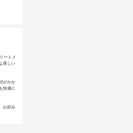
トリートメ
な美しい
担がかか
も快適に
、お好み