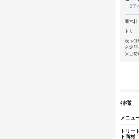
→
2チケ
通常料
トリート
表示価
※定額
※ご契
特徴
メニュ
トリー
ト商材