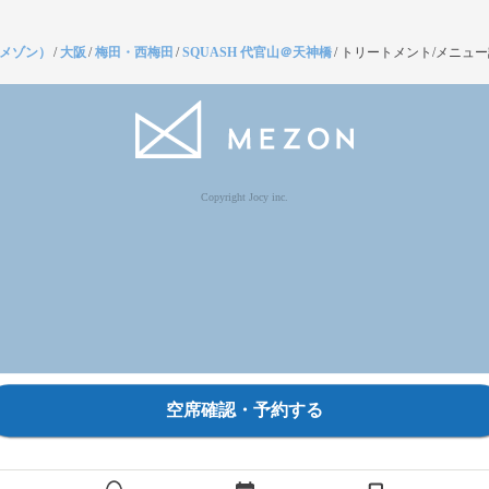
（メゾン）
/
大阪
/
梅田・西梅田
/
SQUASH 代官山＠天神橋
/
トリートメント/メニュ
Copyright Jocy inc.
空席確認・予約する