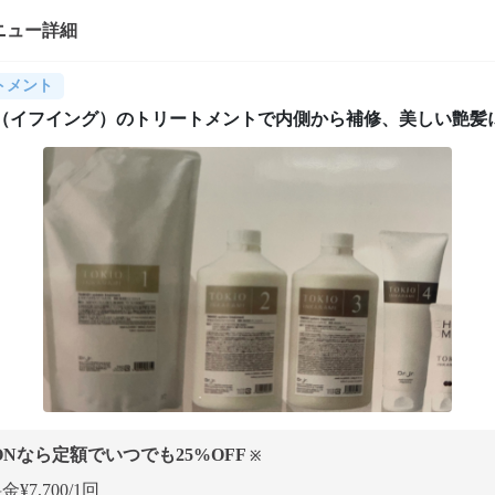
ニュー詳細
トメント
IO（イフイング）のトリートメントで内側から補修、美しい艶髪
ONなら定額でいつでも
25
%OFF
※
¥7,700/1回