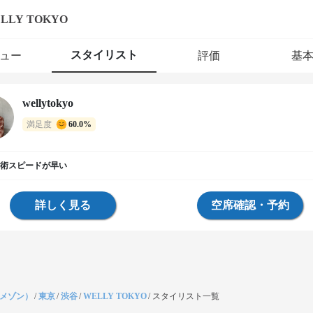
LLY TOKYO
スタイリスト
ュー
評価
基
wellytokyo
満足度
60.0%
術スピードが早い
詳しく見る
空席確認・予約
（メゾン）
/
東京
/
渋谷
/
WELLY TOKYO
/
スタイリスト一覧