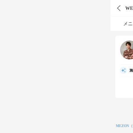
WE
メニ
施
MEZON