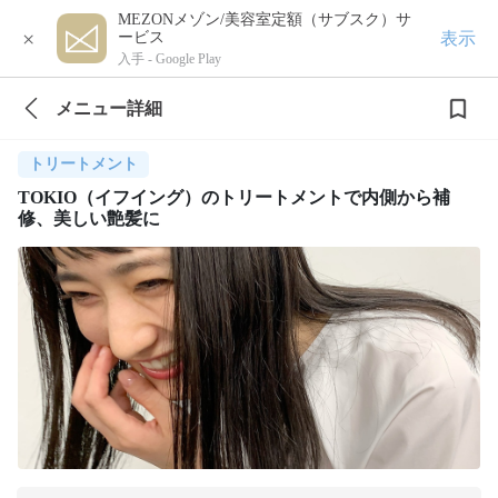
MEZONメゾン/美容室定額（サブスク）サ
×
表示
ービス
入手 -
Google Play
メニュー詳細
トリートメント
TOKIO（イフイング）のトリートメントで内側から補
修、美しい艶髪に