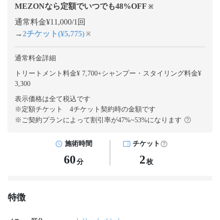
MEZONなら定額でいつでも
48
%OFF
※
通常料金¥11,000/1回
→
2チケット(¥5,775)
※
通常料金詳細
トリートメント料金¥ 7,700
+
シャンプー・スタイリング料金¥
3,300
表示価格は全て税込です
※定額チケット 4チケット契約
時の金額です
※ご契約プランによって割引率が
47
%~
53
%になります
施術時間
チケット
60
2
分
枚
特徴