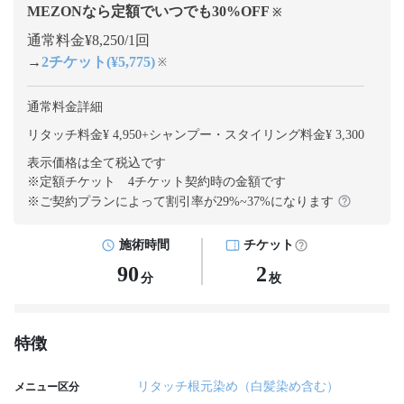
MEZONなら定額でいつでも
30
%OFF
※
通常料金¥8,250/1回
→
2チケット(¥5,775)
※
通常料金詳細
リタッチ料金¥ 4,950
+
シャンプー・スタイリング料金¥ 3,300
表示価格は全て税込です
※定額チケット 4チケット契約
時の金額です
※ご契約プランによって割引率が
29
%~
37
%になります
施術時間
チケット
90
2
分
枚
特徴
リタッチ根元染め（白髪染め含む）
メニュー区分