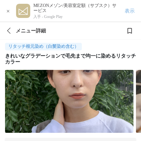
MEZONメゾン/美容室定額（サブスク）サ
×
表示
ービス
入手 -
Google Play
メニュー詳細
リタッチ根元染め（白髪染め含む）
きれいなグラデーションで毛先まで均一に染めるリタッチ
カラー