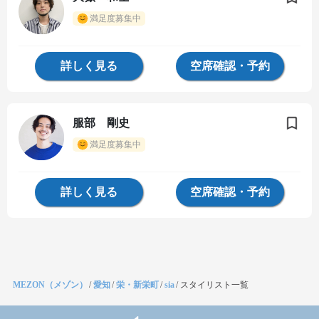
満足度募集中
詳しく見る
空席確認・予約
服部 剛史
満足度募集中
詳しく見る
空席確認・予約
MEZON（メゾン）
/
愛知
/
栄・新栄町
/
sia
/
スタイリスト一覧