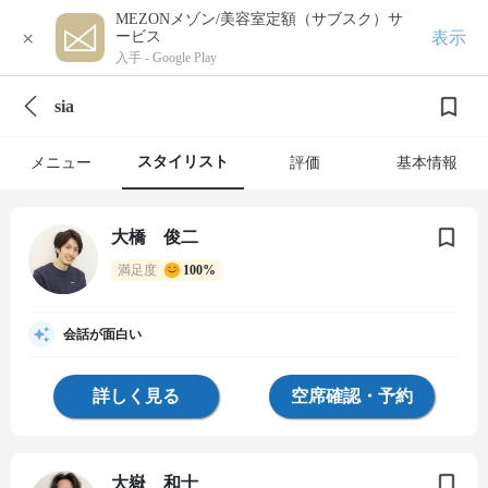
MEZONメゾン/美容室定額（サブスク）サ
×
表示
ービス
入手 -
Google Play
sia
スタイリスト
メニュー
評価
基本情報
大橋 俊二
満足度
100%
会話が面白い
詳しく見る
空席確認・予約
大嶽 和士