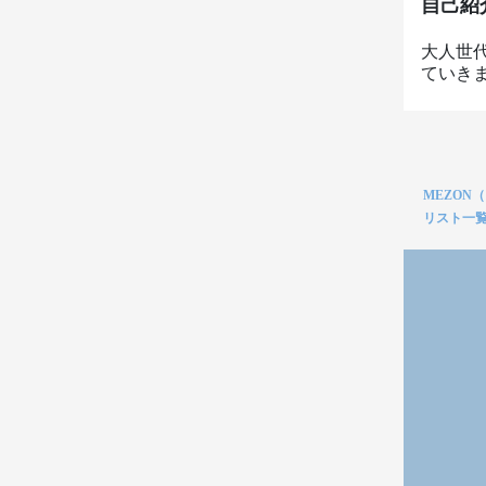
自己紹
大人世
ていき
MEZON
リスト一