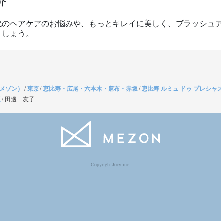
介
代のヘアケアのお悩みや、もっとキレイに美しく、ブラッシュ
ましょう。
（メゾン）
/
東京
/
恵比寿・広尾・六本木・麻布・赤坂
/
恵比寿 ルミュ ドゥ プレシャ
覧
/
田邊 友子
Copyright Jocy inc.