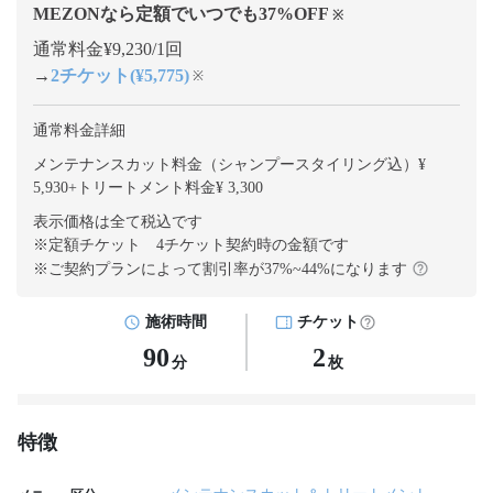
MEZONなら定額でいつでも
37
%OFF
※
通常料金¥9,230/1回
→
2チケット(¥5,775)
※
通常料金詳細
メンテナンスカット料金（シャンプースタイリング込）¥
5,930
+
トリートメント料金¥ 3,300
表示価格は全て税込です
※定額チケット 4チケット契約
時の金額です
※ご契約プランによって割引率が
37
%~
44
%になります
施術時間
チケット
90
2
分
枚
特徴