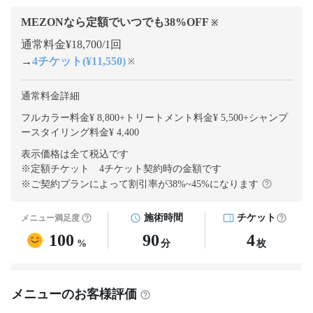
MEZONなら定額でいつでも
38
%OFF
※
通常料金¥18,700/1回
→
4チケット(¥11,550)
※
通常料金詳細
フルカラー料金¥ 8,800
+
トリートメント料金¥ 5,500
+
シャンプ
ースタイリング料金¥ 4,400
表示価格は全て税込です
※定額チケット 4チケット契約
時の金額です
※ご契約プランによって割引率が
38
%~
45
%になります
施術時間
チケット
メニュー満足度
100
90
4
%
分
枚
メニューのお客様評価