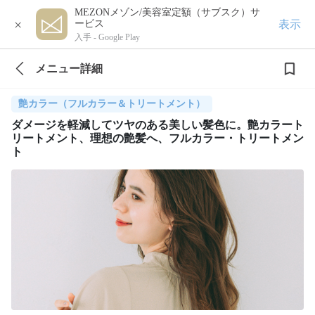
MEZONメゾン/美容室定額（サブスク）サ
×
表示
ービス
入手 -
Google Play
メニュー詳細
艶カラー（フルカラー＆トリートメント）
ダメージを軽減してツヤのある美しい髪色に。艶カラート
リートメント、理想の艶髪へ、フルカラー・トリートメン
ト