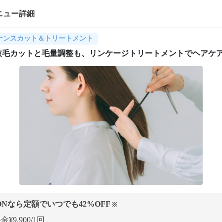
ニュー詳細
ナンスカット＆トリートメント
枝毛カットと毛量調整も、リンケージトリートメントでヘアケ
ONなら定額でいつでも
42
%OFF
※
¥9,900/1回