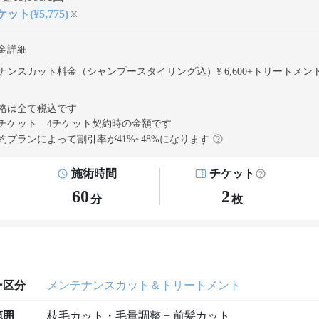
ット(¥5,775)
※
金詳細
ナンスカット料金（シャンプースタイリング込）¥ 6,600
+
トリートメン
格は全て税込です
チケット 4チケット契約
時の金額です
約プランによって割引率が
41
%~
48
%になります
施術時間
チケット
60
2
分
枚
ー区分
メンテナンスカット＆トリートメント
範囲
枝毛カット・毛量調整 + 前髪カット