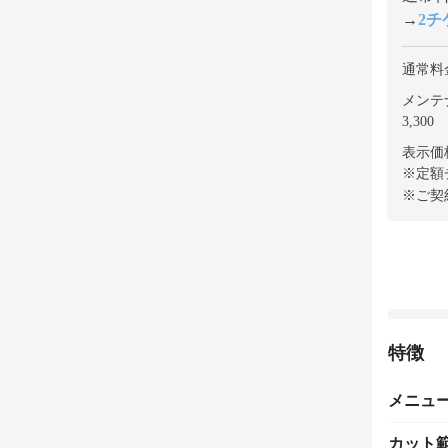
→
2チケ
通常料
メンテ
3,300
表示価
※定額
※ご契
特徴
メニュ
カット