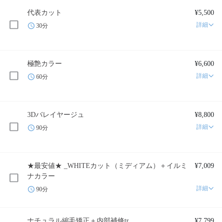
代表カット
¥5,500
詳細
30分
極艶カラー
¥6,600
詳細
60分
3Dバレイヤージュ
¥8,800
詳細
90分
★最安値★ _WHITEカット（ミディアム）＋イルミ
¥7,009
ナカラー
詳細
90分
ナチュラル縮毛矯正＋内部補修tr
¥7,799