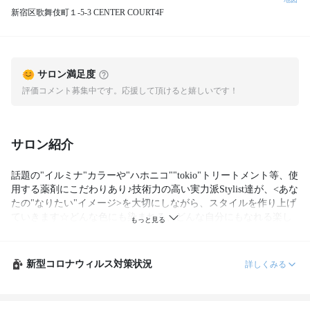
新宿区歌舞伎町１-5-3 CENTER COURT4F
サロン満足度
評価コメント募集中です。応援して頂けると嬉しいです！
サロン紹介
話題の"イルミナ"カラーや"ハホニコ""tokio"トリートメント等、使
用する薬剤にこだわりあり♪技術力の高い実力派Stylist達が、<あな
たの"なりたい"イメージ>を大切にしながら、スタイルを作り上げ
ていきます☆どんな色にも染まれる、どんな自分にもなれる楽し
さを生み出す<_WHITE>,,
新型コロナウィルス対策状況
詳しくみる