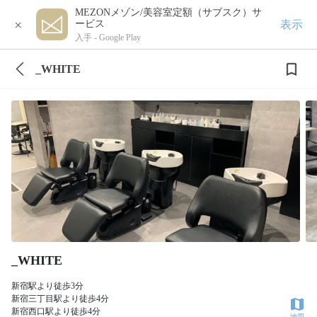
MEZONメゾン/美容室定額（サブスク）サ
×
表示
ービス
入手 -
Google Play
_WHITE
_WHITE
新宿駅より徒歩3分
新宿三丁目駅より徒歩4分
新宿西口駅より徒歩4分
地図