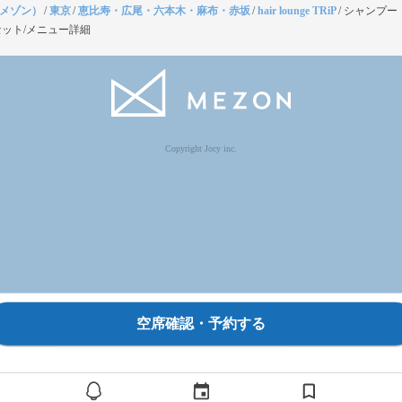
（メゾン）
/
東京
/
恵比寿・広尾・六本木・麻布・赤坂
/
hair lounge TRiP
/
シャンプー
ット/メニュー詳細
Copyright Jocy inc.
空席確認・予約する