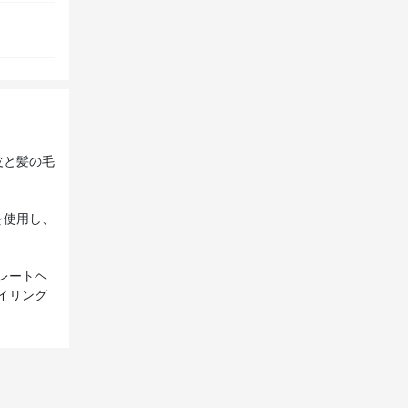
皮と髪の毛
を使用し、
レートヘ
イリング