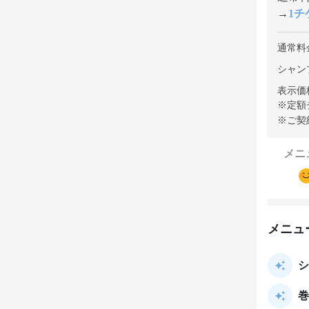
→
1チケ
通常料
シャンプ
表示価
※定額
※ご契
メニ
メニュ
シ
巻