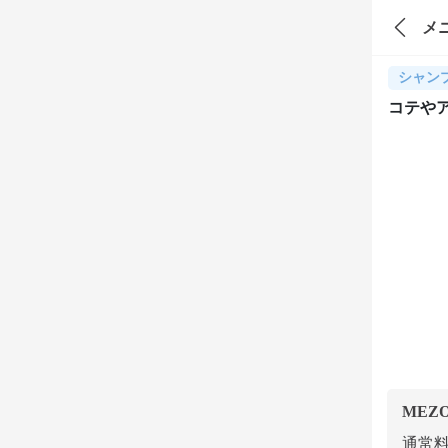
メ
シャン
コテや
MEZ
通常料金