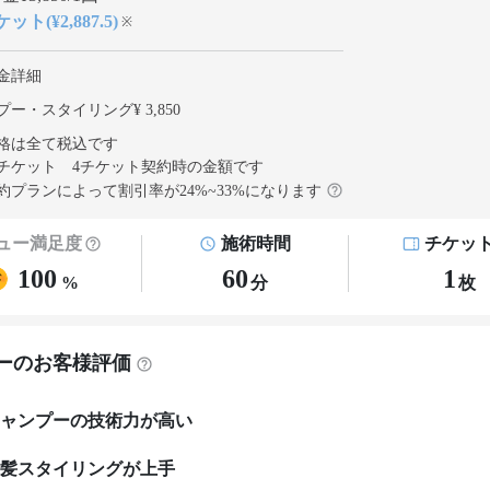
ット(¥2,887.5)
※
金詳細
ー・スタイリング¥ 3,850
格は全て税込です
チケット 4チケット契約
時の金額です
約プランによって割引率が
24
%~
33
%になります
ュー満足度
施術時間
チケッ
100
60
1
%
分
枚
ーのお客様評価
ャンプーの技術力が高い
髪スタイリングが上手