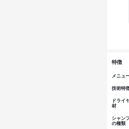
特徴
メニュ
技術特
ドライ
材
シャン
の種類