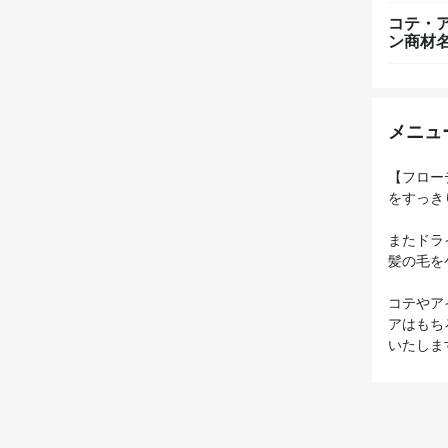
コテ・
ン商材
メニュ
【フロー
をすっき
またドラ
髪の毛を
コテやア
アはもち
いたしま