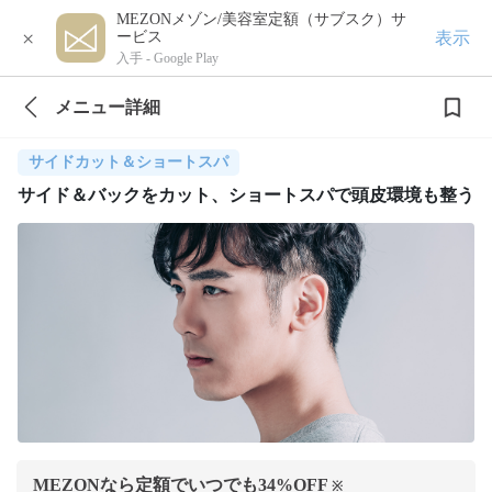
MEZONメゾン/美容室定額（サブスク）サ
×
表示
ービス
入手 -
Google Play
メニュー詳細
サイドカット＆ショートスパ
サイド＆バックをカット、ショートスパで頭皮環境も整う
MEZONなら定額でいつでも
34
%OFF
※