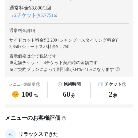
通常料金¥8,800/1回
→
2チケット(¥5,775)
※
通常料金詳細
サイドカット料金¥ 2,200
+
シャンプースタイリング料金¥
3,850
+
ショートスパ料金¥ 2,750
表示価格は全て税込です
※定額チケット 4チケット契約
時の金額です
※ご契約プランによって割引率が
34
%~
41
%になります
施術時間
チケット
メニュー満足度
100
60
2
%
分
枚
メニューのお客様評価
リラックスできた