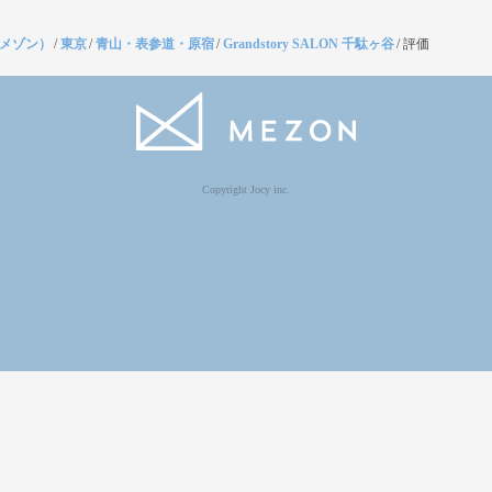
（メゾン）
/
東京
/
青山・表参道・原宿
/
Grandstory SALON 千駄ヶ谷
/
評価
Copyright Jocy inc.