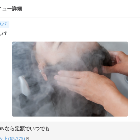
ニュー詳細
スパ
スパ
ONなら定額でいつでも
ト(¥5,775)
※