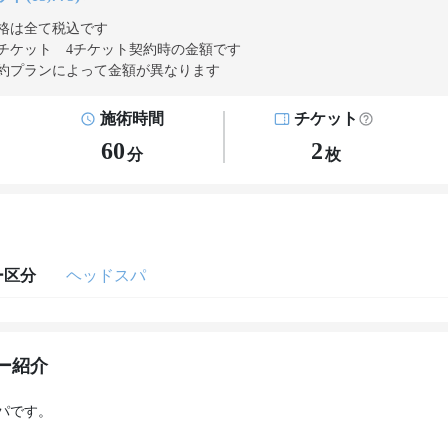
格は全て税込です
チケット 4チケット契約
時の金額です
約プランによって金額が異なります
施術時間
チケット
60
2
分
枚
ー区分
ヘッドスパ
ー紹介
パです。