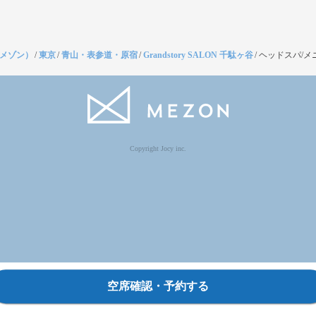
（メゾン）
/
東京
/
青山・表参道・原宿
/
Grandstory SALON 千駄ヶ谷
/
ヘッドスパ/メ
Copyright Jocy inc.
空席確認・予約する