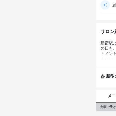
居
サロン
新宿駅よ
の日も、
トメン
えたい
クーポ
ができ
そんな
新型
と、お
なるは
メニ
定額で受け