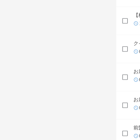
【
ク
お
お
前