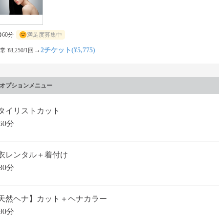
60分
満足度募集中
→
2チケット(¥5,775)
常 ¥8,250/1回
オプションメニュー
タイリストカット
60分
衣レンタル＋着付け
30分
天然ヘナ】カット＋ヘナカラー
90分