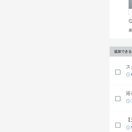
通
追加できる
ス
浴
【