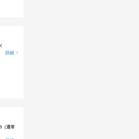
パ
詳細
B（通常