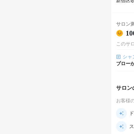
新宿区歌
サロン
10
このサ
シャ
ブロー
サロン
お客様
ド
ス