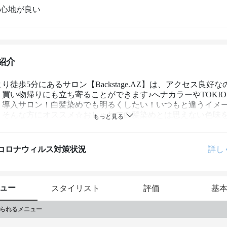
心地が良い
紹介
り徒歩5分にあるサロン【Backstage.AZ】は、アクセス良好
買い物帰りにも立ち寄ることができます♪へナカラーやTOKI
ト導入サロン！白髪染めでも明るくしたい！いつもと違うイメ
！そんな方にオススメ☆おしゃれで白髪染めとは思えない色味を再
ンメニューもあるので、普段よりもお値打ち価格にて施術を受
ます☆今まで白髪染めで悩まれていた方やそろそろ白髪染めを
方はぜひ一度足を運んでみてはいかが？髪の毛のお悩みはもち
コロナウィルス対策状況
詳し
仕事の相談やプライベートの相談まで♪あなたにとってきっと素
ず！
ュー
スタイリスト
評価
基
られるメニュー