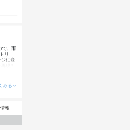
なので、雨
Oトリー
ージに変
現!!
けること
したい！
ろんのこ
くみる
敵な日に
本情報