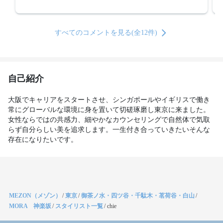
すべてのコメントを見る(全12件)
自己紹介
大阪でキャリアをスタートさせ、シンガポールやイギリスで働き
常にグローバルな環境に身を置いて切磋琢磨し東京に来ました。
女性ならではの共感力、細やかなカウンセリングで自然体で気取
らず自分らしい美を追求します。一生付き合っていきたいそんな
存在になりたいです。
MEZON（メゾン）
/
東京
/
御茶ノ水・四ツ谷・千駄木・茗荷谷・白山
/
MORA 神楽坂
/
スタイリスト一覧
/
chie