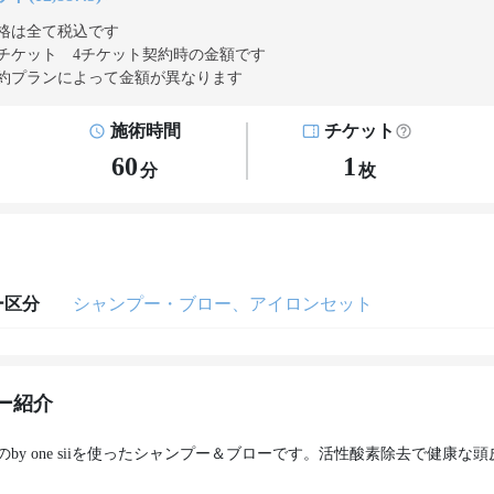
格は全て税込です
チケット 4チケット契約
時の金額です
約プランによって金額が異なります
施術時間
チケット
60
1
分
枚
ー区分
シャンプー・ブロー、アイロンセット
ー紹介
のby one siiを使ったシャンプー＆ブローです。活性酸素除去で健康な