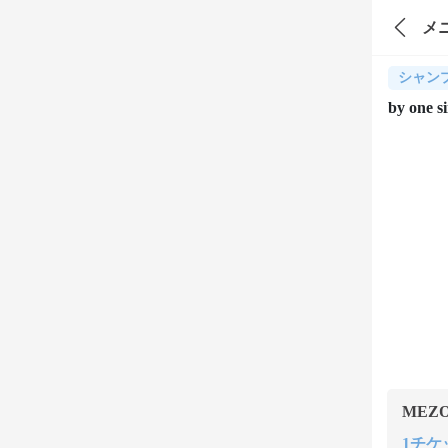
メ
シャン
by o
MEZ
1チケット