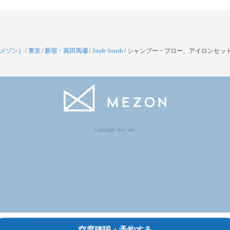
（メゾン）
/
東京
/
新宿・高田馬場
/
Joule South
/
シャンプー・ブロー、アイロンセット
Copyright Jocy inc.
空席確認・予約する