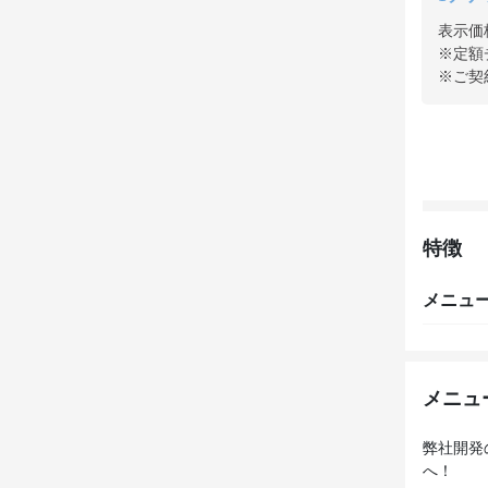
表示価
※定額
※ご契
特徴
メニュ
メニュ
弊社開発
へ！