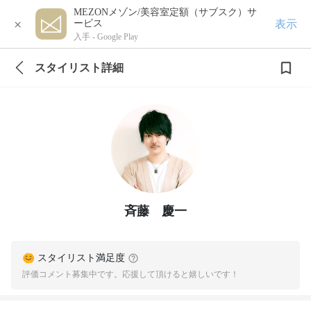
MEZONメゾン/美容室定額（サブスク）サ
×
表示
ービス
入手 -
Google Play
スタイリスト詳細
斉藤 慶一
スタイリスト満足度
評価コメント募集中です。応援して頂けると嬉しいです！