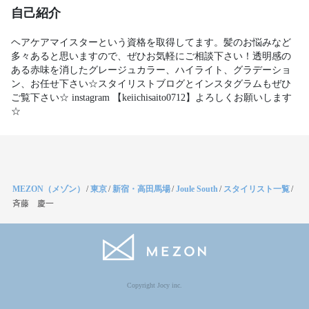
自己紹介
ヘアケアマイスターという資格を取得してます。髪のお悩みなど
多々あると思いますので、ぜひお気軽にご相談下さい！透明感の
ある赤味を消したグレージュカラー、ハイライト、グラデーショ
ン、お任せ下さい☆スタイリストブログとインスタグラムもぜひ
ご覧下さい☆ instagram 【keiichisaito0712】よろしくお願いします
☆
MEZON（メゾン）
/
東京
/
新宿・高田馬場
/
Joule South
/
スタイリスト一覧
/
斉藤 慶一
Copyright Jocy inc.