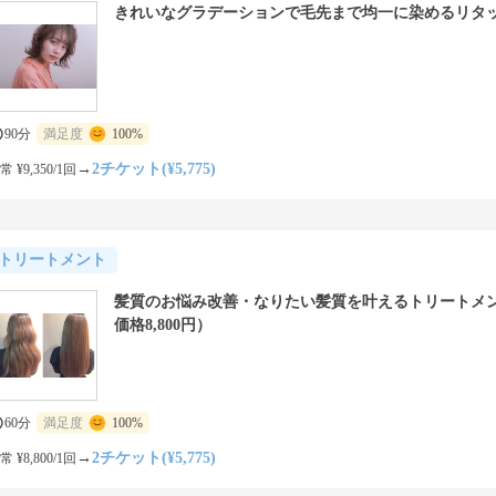
きれいなグラデーションで毛先まで均一に染めるリタ
90分
満足度
100%
→
2チケット(¥5,775)
常 ¥9,350/1回
トリートメント
髪質のお悩み改善・なりたい髪質を叶えるトリートメ
価格8,800円）
60分
満足度
100%
→
2チケット(¥5,775)
常 ¥8,800/1回