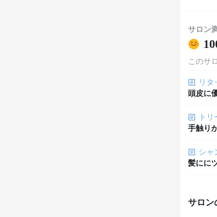
サロン
10
このサ
リタ
頭皮に
トリ
手触り
シャ
髪にに
サロン