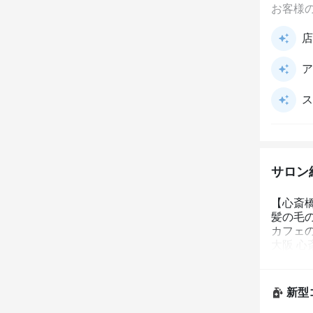
お客様
店
ア
ス
サロン
【心斎
髪の毛
カフェ
大阪 
もお気軽
日本人の
新型