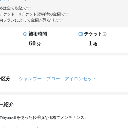
格は全て税込です
チケット 4チケット契約
時の金額です
約プランによって金額が異なります
施術時間
チケット
60
1
分
枚
ー区分
シャンプー・ブロー、アイロンセット
ー紹介
byonesiiを使ったお手頃な価格でメンテナンス。