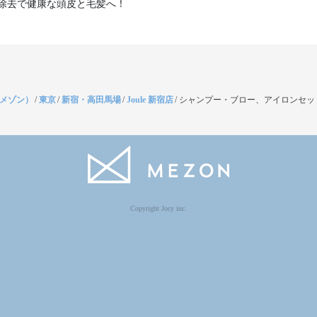
除去で健康な頭皮と毛髪へ！
（メゾン）
/
東京
/
新宿・高田馬場
/
Joule 新宿店
/
シャンプー・ブロー、アイロンセッ
Copyright Jocy inc.