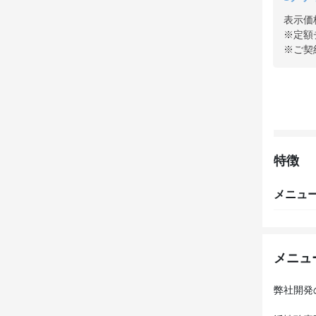
表示価
※定額
※ご契
特徴
メニュ
メニュ
弊社開発の