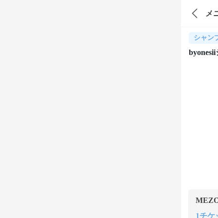
メ
シャン
byon
MEZ
1チケット