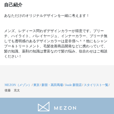
自己紹介
あなただけのオリジナルデザインを一緒に考えます！

メンズ、レディース問わずデザインカラーが得意です。ブリー
チ、ハイライト、バレイヤージュ、インナーカラー、ブリーチ無
しでも透明感のあるデザインカラーは是非僕へ＾＾他にもシャン
プー＆トリートメント、毛髪改善商品開発などに携わっていて、
髪の知識、薬剤の知識は豊富なので髪の悩み、似合わせはご相談
ください！
MEZON（メゾン）
/
東京
/
新宿・高田馬場
/
Joule 新宿店
/
スタイリスト一覧
/
後藤 克太