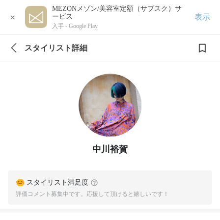
MEZONメゾン/美容室定額（サブスク）サ
×
表示
ービス
入手 -
Google Play
スタイリスト詳細
中川裕賀
スタイリスト満足度
評価コメント募集中です。応援して頂けると嬉しいです！