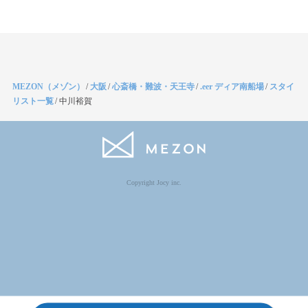
MEZON（メゾン）
/
大阪
/
心斎橋・難波・天王寺
/
.eer ディア南船場
/
スタイ
リスト一覧
/
中川裕賀
Copyright Jocy inc.