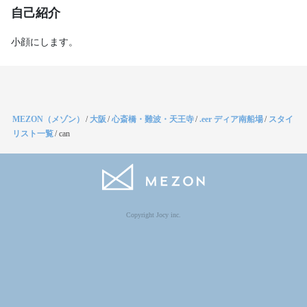
自己紹介
小顔にします。
MEZON（メゾン）
/
大阪
/
心斎橋・難波・天王寺
/
.eer ディア南船場
/
スタイ
リスト一覧
/
can
Copyright Jocy inc.