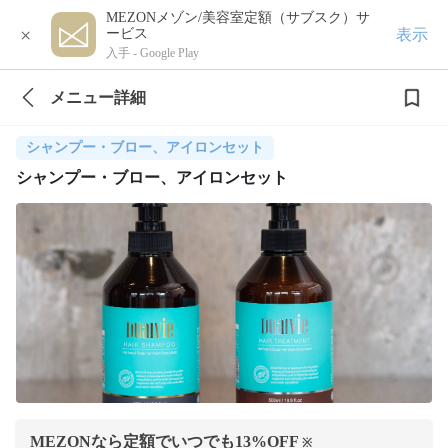
MEZONメゾン/美容室定額（サブスク）サ
×
表示
ービス
入手 -
Google Play
メニュー詳細
シャンプー・ブロー、アイロンセット
シャンプー・ブロー、アイロンセット
MEZONなら定額でいつでも
13
%OFF
※