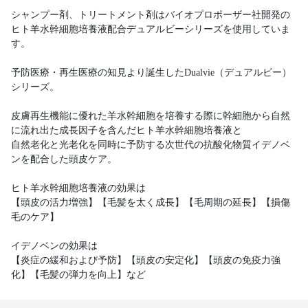
シャンプー剤、トリートメント剤はバイオプロポーザー社開発の
ヒト羊水幹細胞培養液配合デュアルビーシリーズを使用していま
す。
予防医療・再生医療の知見より誕生したDualvie（デュアルビー）
シリーズ。
皮膚再生機能に優れた羊水幹細胞を培養する際に幹細胞から自然
に流れ出た成長因子を含んだヒト羊水幹細胞培養液と
自然老化と光老化を同時に予防する次世代の抗酸化物質イデノベ
ンを配合した頭皮ケア。
ヒト羊水幹細胞培養液の効果は
【頭皮の活力増強】【毛髪を太く成長】【毛周期の延長】【損傷
毛のケア】
イデノベンの効果は
【炎症の緩和および予防】【頭皮の安定化】【頭皮の免疫力強
化】【毛髪の弾力を向上】など