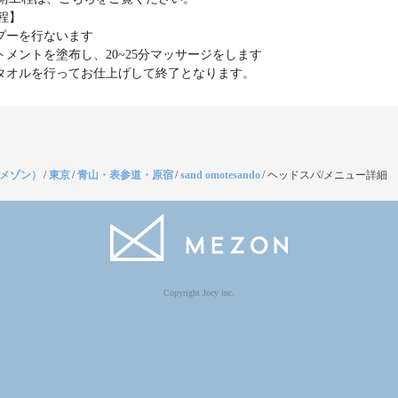
程】
ンプーを行ないます
ートメントを塗布し、20~25分マッサージをします
トタオルを行ってお仕上げして終了となります。
（メゾン）
/
東京
/
青山・表参道・原宿
/
sand omotesando
/
ヘッドスパ/メニュー詳細
Copyright Jocy inc.