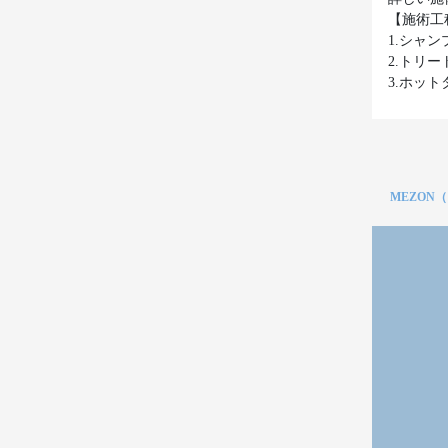
【施術工
1.シャ
2.トリ
3.ホッ
MEZON