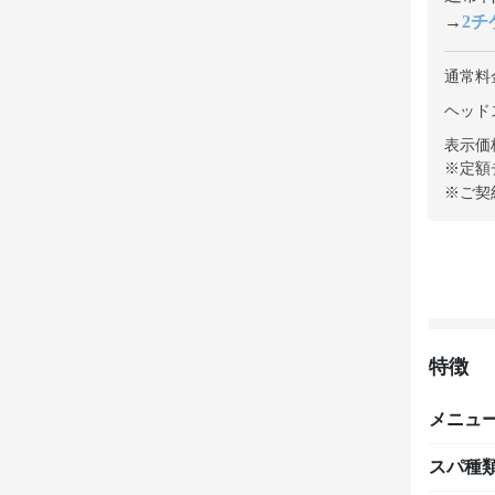
→
2チケ
通常料
ヘッドス
表示価
※定額
※ご契
特徴
メニュ
スパ種