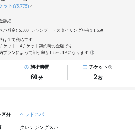
ット(¥5,775)
※
金詳細
パ料金¥ 5,500
+
シャンプー・スタイリング料金¥ 1,650
格は全て税込です
チケット 4チケット契約
時の金額です
約プランによって割引率が
18
%~
28
%になります
施術時間
チケット
60
2
分
枚
ー区分
ヘッドスパ
類
クレンジングスパ