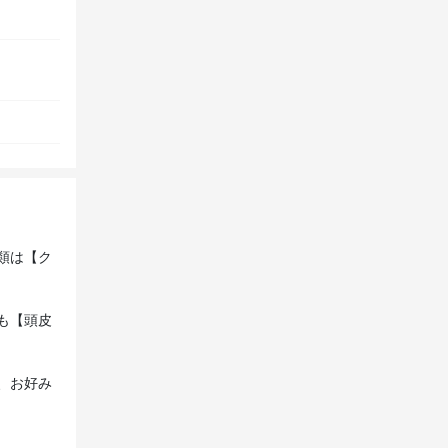
類は【ク
も【頭皮
、お好み