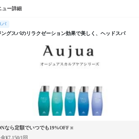
ニュー詳細
スパ
ジングスパのリラクゼーション効果で美しく、ヘッドスパ
ONなら定額でいつでも
19
%OFF
※
¥7,150/1回