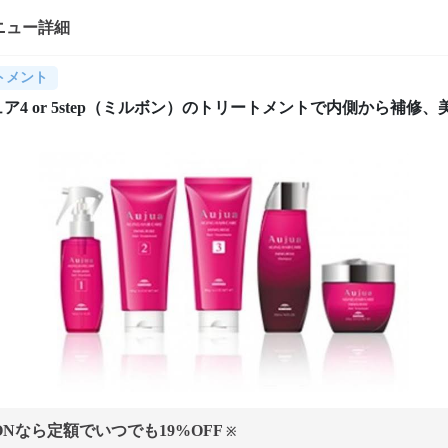
ニュー詳細
トメント
ア4 or 5step（ミルボン）のトリートメントで内側から補修、
ONなら定額でいつでも
19
%OFF
※