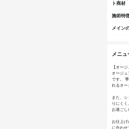
ト商材
施術特
メイン
メニュ
【オージュ
オージュ
です。 
れるオー
また、シ
りにくく
お過ごし
お仕上げ
に合わせ