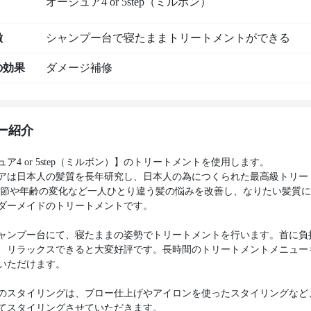
オージュア4 or 5step（ミルボン）
徴
シャンプー台で寝たままトリートメントができる
の効果
ダメージ補修
ー紹介
ア4 or 5step（ミルボン）】のトリートメントを使用します。
アは日本人の髪質を長年研究し、日本人の為につくられた最高級トリー
季節や年齢の変化など一人ひとり違う髪の悩みを改善し、なりたい髪質
ダーメイドのトリートメントです。
ャンプー台にて、寝たままの姿勢でトリートメントを行います。首に負
、リラックスできると大変好評です。長時間のトリートメントメニュー
いただけます。
のスタイリングは、ブロー仕上げやアイロンを使ったスタイリングなど
てスタイリングさせていただきます。