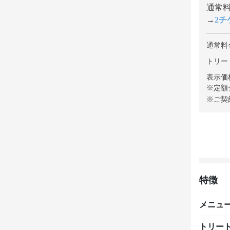
通常料金
→
2チケ
通常料
トリート
表示価
※定額
※ご契
特徴
メニュ
トリー