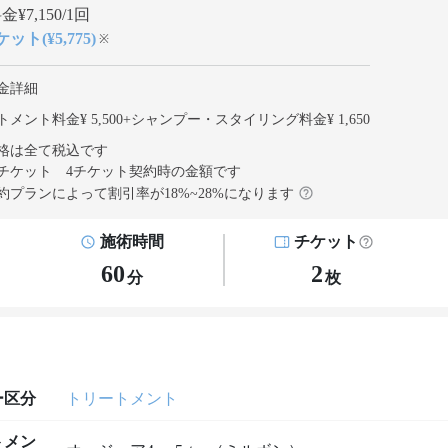
¥7,150/1回
ット(¥5,775)
※
金詳細
メント料金¥ 5,500
+
シャンプー・スタイリング料金¥ 1,650
格は全て税込です
チケット 4チケット契約
時の金額です
約プランによって割引率が
18
%~
28
%になります
施術時間
チケット
60
2
分
枚
ー区分
トリートメント
トメン