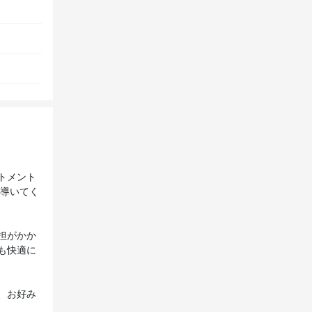
トメント
に導いてく
担がかか
も快適に
、お好み