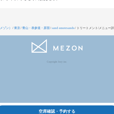
（メゾン）
/
東京
/
青山・表参道・原宿
/
sand omotesando
/
トリートメント/メニュー
Copyright Jocy inc.
空席確認・予約する