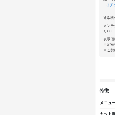
→
2チケ
通常料
メンテ
3,300
表示価
※定額
※ご契
特徴
メニュ
カット