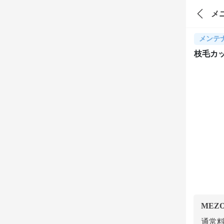
メ
メンテ
枝毛カ
MEZ
通常料金