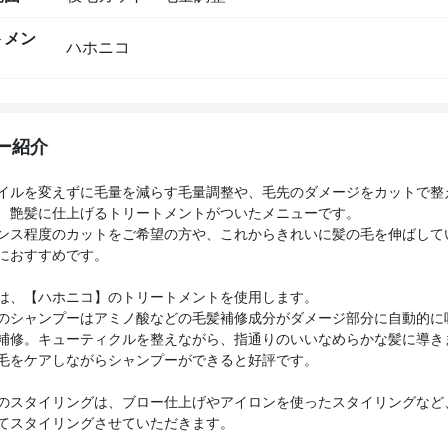
トメン
ハホニコ
ー紹介
イルを変えずに毛量を減らす毛量調整や、毛先のダメージをカットで整
、艶髪に仕上げるトリートメントがついたメニューです。
ンス程度のカットをご希望の方や、これからきれいに髪の毛を伸ばして
におすすめです。
は、【ハホニコ】のトリートメントを使用します。
のシャンプーはアミノ酸などの毛髪補修成分がダメージ部分に自動的に
補修。キューティクルを整えながら、指通りのいいなめらかな髪に導き
毛をケアしながらシャンプーができると好評です。
のスタイリングは、ブロー仕上げやアイロンを使ったスタイリングなど
てスタイリングさせていただきます。