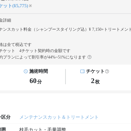
ット(¥5,775)
※
金詳細
ナンスカット料金（シャンプースタイリング込）¥ 7,150
+
トリートメン
格は全て税込です
チケット 4チケット契約
時の金額です
約プランによって割引率が
44
%~
51
%になります
施術時間
チケット
60
2
分
枚
ー区分
メンテナンスカット＆トリートメント
範囲
枝毛カット・毛量調整