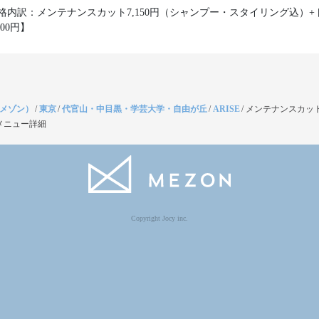
格内訳：メンテナンスカット7,150円（シャンプー・スタイリング込）+
300円】
（メゾン）
/
東京
/
代官山・中目黒・学芸大学・自由が丘
/
ARISE
/
メンテナンスカッ
メニュー詳細
Copyright Jocy inc.